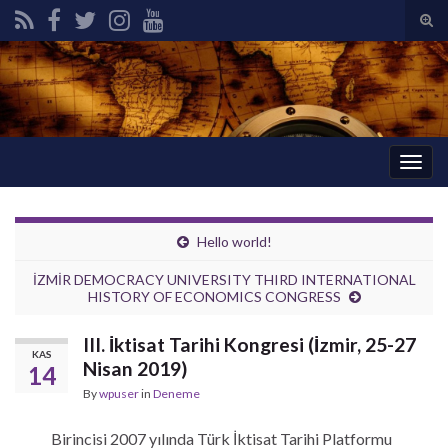
Tog
sear
Search for:
for
Togg
navig
Hello world!
İZMİR DEMOCRACY UNIVERSITY THIRD INTERNATIONAL
HISTORY OF ECONOMICS CONGRESS
III. İktisat Tarihi Kongresi (İzmir, 25-27
KAS
Nisan 2019)
14
By
wpuser
in
Deneme
Birincisi 2007 yılında Türk İktisat Tarihi Platformu